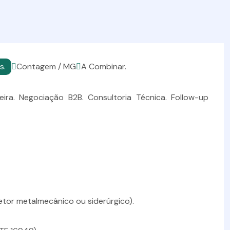
s.
Contagem / MG
A Combinar.
ra. Negociação B2B. Consultoria Técnica. Follow-up
etor metalmecânico ou siderúrgico).