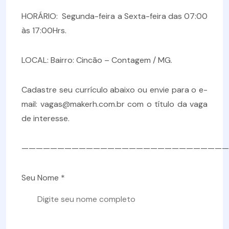
HORÁRIO: Segunda-feira a Sexta-feira das 07:00
às 17:00Hrs.
LOCAL: Bairro: Cincão – Contagem / MG.
Cadastre seu currículo abaixo ou envie para o e-
mail: vagas@makerh.com.br com o título da vaga
de interesse.
—————————————————————————————
Seu Nome *