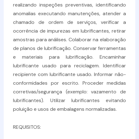
realizando inspeções preventivas, identificando
anomalias executando manutenções, atender a
chamado de ordem de serviços, verificar a
ocorrência de impurezas em lubrificantes, retirar
amostras para análises. Colaborar na elaboração
de planos de lubrificação. Conservar ferramentas
e materiais para lubrificação. Encaminhar
lubrificante usado para reciclagem. Identificar
recipiente com lubrificante usado. Informar não-
conformidades por escrito. Proceder medidas
corretivas/segurança (exemplo: vazamento de
lubrificantes). Utilizar lubrificantes evitando
poluição e usos de embalagens normalizadas.
REQUISITOS: