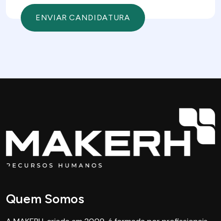
Quem Somos