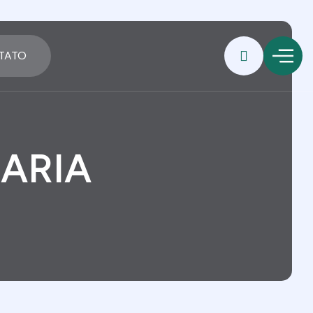
TATO
ARIA