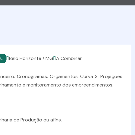
s.
Belo Horizonte / MG
A Combinar.
anceiro. Cronogramas. Orçamentos. Curva S. ⁠Projeções
anhamento e monitoramento dos empreendimentos.
nharia de Produção ou afins.