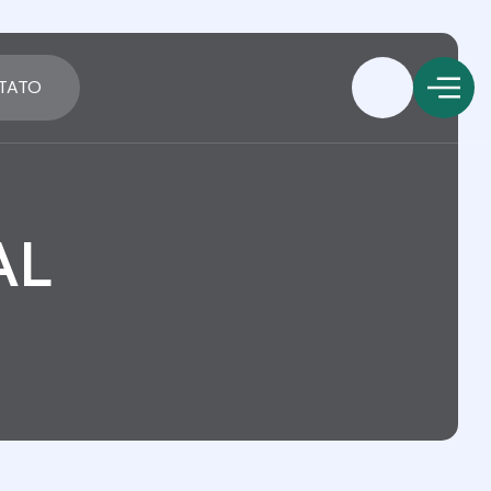
TATO
AL