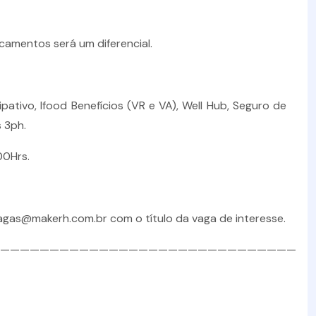
camentos será um diferencial.
ativo, Ifood Benefícios (VR e VA), Well Hub, Seguro de
 3ph.
00Hrs.
vagas@makerh.com.br com o título da vaga de interesse.
——————————————————————————————